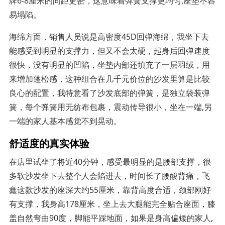
牌6-8厘米的间距更密，这意味着弹簧支撑更均匀,座垫不容
易塌陷。
海绵方面，销售人员说是高密度45D回弹海绵，我坐下去
能感受到明显的支撑力，但又不会太硬，起身后回弹速度
很快，没有明显的凹陷，坐垫内部还填充了一层羽绒，用
来增加蓬松感，这种组合在几千元价位的沙发里算是比较
良心的配置，我特意看了沙发底部的弹簧，是独立袋装弹
簧，每个弹簧用无纺布包裹，震动传导很小，坐在一端,另
一端的家人基本感觉不到晃动。
舒适度的真实体验
在店里试坐了将近40分钟，感受最明显的是腰部支撑，很
多软沙发坐下去整个人会陷进去，时间长了腰酸背痛，飞
鑫这款沙发的座深大约55厘米，靠背高度合适，颈部刚好
有支撑，我身高178厘米，坐上去大腿能完全贴合座面，膝
盖自然弯曲90度，脚能平踩地面，如果是身高偏矮的家人,