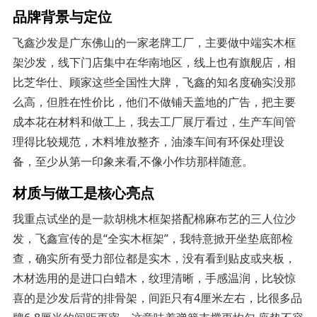
品牌背景与定位
飞鑫沙发是广东佛山的一家老牌工厂，主要做中端实木框
架沙发，线下门店集中在华南地区，线上也有旗舰店，相
比芝华仕、顾家这些全国性大牌，飞鑫的知名度确实没那
么高，但胜在性价比，他们不做铺天盖地的广告，把主要
成本花在材料和做工上，我去工厂展厅看过，生产车间管
理得比较规范，木料堆放整齐，油漆车间有环保处理设
备，至少从第一印象来看,不像小作坊那样随意。
材质与做工是核心亮点
我重点试坐的是一款胡桃木框架搭配棉麻布艺的三人位沙
发，飞鑫宣传的是“全实木框架”，我特意掀开坐垫底部检
查，确实所有受力部位都是实木，没有看到贴皮或夹板，
木材选用的是进口白蜡木，纹理清晰，手感温润，比较惊
喜的是沙发后背的排骨架，间距只有4厘米左右，比很多品