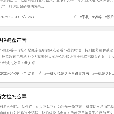
碎”，打造出超酷炫的效果...
2025-04-09
263
#
手机
#
切碎
#
照片
模拟键盘声音
小白必看👀你是不是经常在刷视频或者看小说的时候，特别羡慕那种敲键
声，感觉超有氛围感？今天就来教大家怎么轻松设置手机模拟键盘声音，让
酷炫的效果！😎安卓...
2025-04-09
218
#
手机模拟键盘声音设置方法
#
手机键盘音效模拟技巧
历文档怎么弄
文档怎么弄嘿,小伙伴们！你是不是正在为制作一份苹果手机简历文档而犯
咱就来好好唠唠这个话题，让你轻松搞定📱！为啥要用苹果手机做简历文