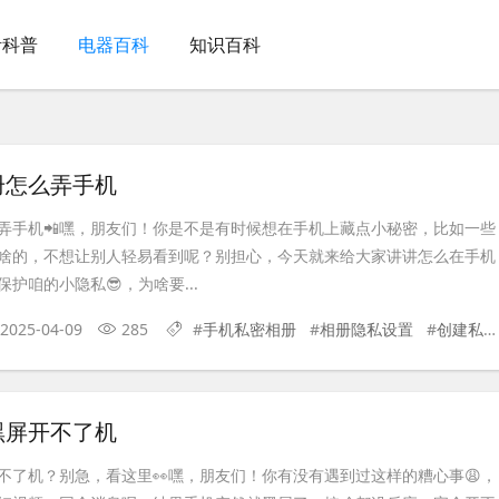
活科普
电器百科
知识百科
册怎么弄手机
弄手机📲嘿，朋友们！你是不是有时候想在手机上藏点小秘密，比如一些
啥的，不想让别人轻易看到呢？别担心，今天就来给大家讲讲怎么在手机
护咱的小隐私😎，为啥要...
2025-04-09
285
#
手机私密相册
#
相册隐私设置
#
创建私密相册
黑屏开不了机
不了机？别急，看这里👀嘿，朋友们！你有没有遇到过这样的糟心事😩，