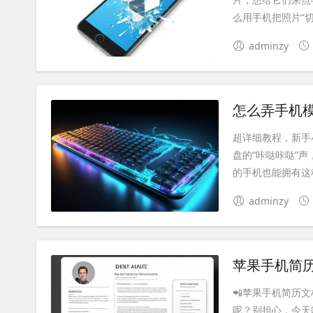
么用手机把照片“切
adminzy
怎么弄手机
超详细教程，新手
盘的“咔哒咔哒”
的手机也能拥有这种
adminzy
苹果手机简
📲苹果手机简历
呢？别担心，今天