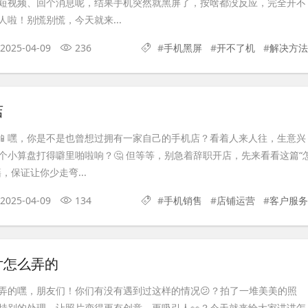
短视频、回个消息呢，结果手机突然就黑屏了，按啥都没反应，完全开不
啦！别慌别慌，今天就来...
2025-04-09
236
#
手机黑屏
#
开不了机
#
解决方法
店
️📱嘿，你是不是也曾想过拥有一家自己的手机店？看着人来人往，生意兴
个小算盘打得噼里啪啦响？🤔 但等等，别急着辞职开店，先来看看这篇“
，保证让你少走弯...
2025-04-09
134
#
手机销售
#
店铺运营
#
客户服务
片怎么弄的
弄的嘿，朋友们！你们有没有遇到过这样的情况😕？拍了一堆美美的照
特别的处理，让照片变得更有创意、更吸引人👀？今天就来给大家讲讲怎