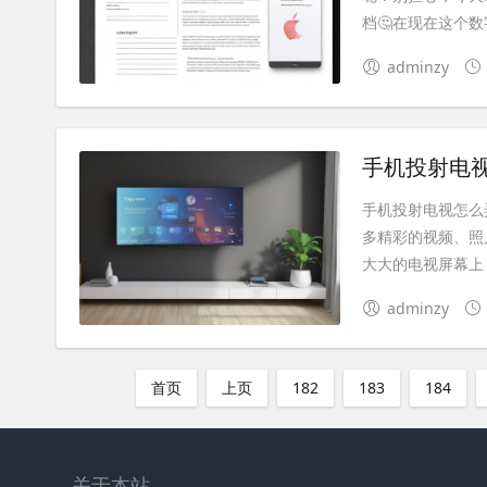
档🤔在现在这个数
adminzy
手机投射电
手机投射电视怎么
多精彩的视频、照
大大的电视屏幕上，
adminzy
首页
上页
182
183
184
关于本站