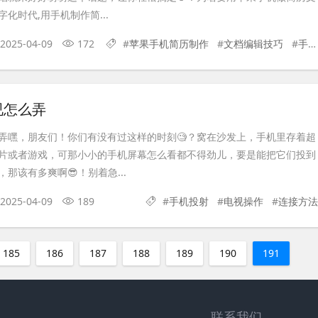
字化时代,用手机制作简...
2025-04-09
172
#
苹果手机简历制作
#
文档编辑技巧
#
手机应用推荐
视怎么弄
弄嘿，朋友们！你们有没有过这样的时刻🧐？窝在沙发上，手机里存着超
片或者游戏，可那小小的手机屏幕怎么看都不得劲儿，要是能把它们投到
那该有多爽啊😎！别着急...
2025-04-09
189
#
手机投射
#
电视操作
#
连接方法
185
186
187
188
189
190
191
联系我们